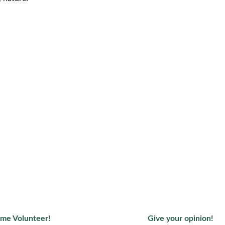
 / RESERVATIONS
FOLLOW US ON NETWO
me
Aménopé 
Togo
artier SOSSI
u-Nyogbo Sud
Kloto, Togo
😎 You have already been to Fer
Aménopé You planted a cutting, sha
.togo@gmail.com
meal, followed a course or simply t
228 92 67 00 00
deep breath of fresh air in the heart 
forest garden
me Volunteer!
Give your opinion!