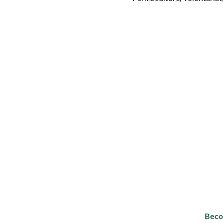
CONTACT
Fer
Qu
Ago
amenope
Aménopé Togo
Tel : +
We welcome volunteers
from around the world to
guide their journeys
towards autonomy
through learning
Beco