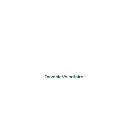
CONTACT / RESERVATIONS
amenope.togo@gmail.com
Tél : +228 92 67 00 00
Ferme
Aménopé Togo
Quartier SOSSI
Agou-Nyogbo Sud
Kloto, Togo
Devenir Volontaire !
NOUS SUIVRE SUR LES RÉSEAUX