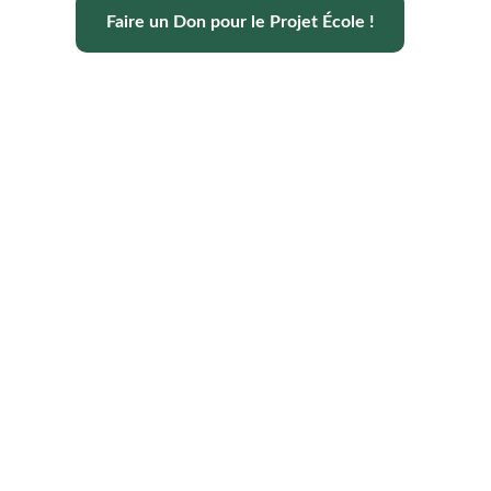
Faire un Don pour le Projet École !
Aménopé Togo
Nous accueillons des volontaires du
monde entier pour guider leurs parcours
vers l'autonomie à travers l'apprentissage
de la permaculture.