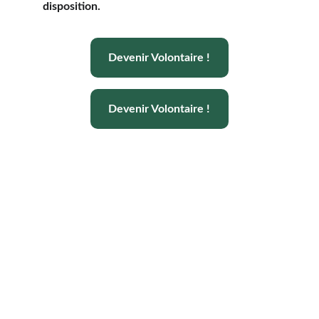
disposition.
Devenir Volontaire !
Devenir Volontaire !
Aménopé Togo
Nous accueillons des volontaires du
monde entier pour guider leurs parcours